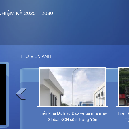
HIỆM KỲ 2025 – 2030
THƯ VIỆN ẢNH
Ụ BẢO VỆ TẠI
Triển khai Dịch vụ Bảo vệ tại nhà máy
Triển 
OTA VIỆT NAM
Global KCN số 5 Hưng Yên
Tậ