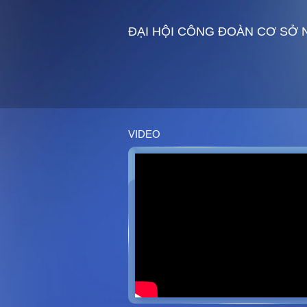
ĐẠI HỘI CÔNG ĐOÀN CƠ SỞ N
VIDEO
Triển khai dịch vụ bảo vệ tại Công ty
TRIỂN KHAI DỊCH V
TNHH Sinfonia Microtec (Việt Nam)
CÔNG TY Ô TÔ TOY