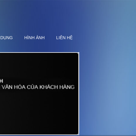
 DỤNG
HÌNH ẢNH
LIÊN HỆ