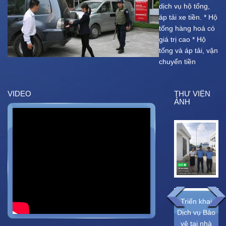
dịch vụ hộ tống,
áp tải xe tiền. * Hộ
tống hàng hoá có
giá trị cao * Hộ
tống và áp tải, vận
chuyển tiền
VIDEO
THƯ VIỆN
ẢNH
Triển khai
TRIỂN KHAI
Triển khai
dịch vụ bảo
DỊCH VỤ
Dịch vụ Bảo
vệ tại Công ty
BẢO VỆ TẠI
vệ tại nhà