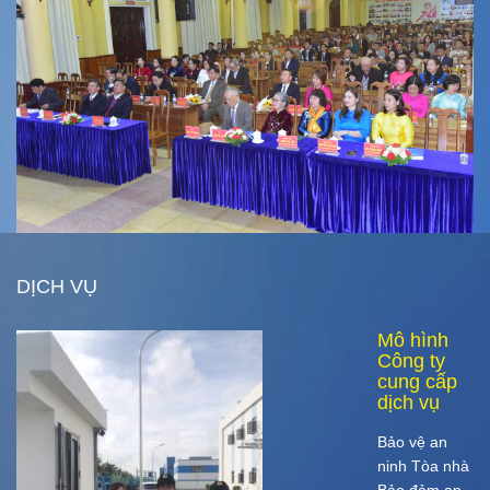
DỊCH VỤ
Mô hình
Công ty
cung cấp
dịch vụ
Bảo vệ an
ninh Tòa nhà
Bảo đảm an