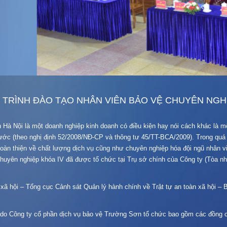
 TRÌNH ĐÀO TẠO NHÂN VIÊN BẢO VỆ CHUYÊN NGHI
Hà Nội là một doanh nghiệp kinh doanh có điều kiện hay nói cách khác là mộ
ước (theo nghị định 52/2008/NĐ-CP và thông tư 45/TT-BCA/2009). Trong quá 
n thiện về chất lượng dịch vụ cũng như chuyên nghiệp hóa đội ngũ nhân viê
 chuyên nghiệp khóa IV đã được tổ chức tại Trụ sở chính của Công ty (Tò
xã hội – Tổng cục Cảnh sát Quản lý hành chính về Trật tự an toàn xã hội – 
 do Công ty cổ phần dịch vụ bảo vệ Trường Sơn tổ chức bao gồm các đồng c