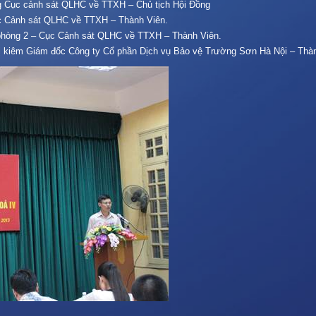
 Cục cảnh sát QLHC về TTXH – Chủ tịch Hội Đồng
ục Cảnh sát QLHC về TTXH – Thành Viên.
phòng 2 – Cục Cảnh sát QLHC về TTXH – Thành Viên.
rị kiêm Giám đốc Công ty Cổ phần Dịch vụ Bảo vệ Trường Sơn Hà Nội – Thàn