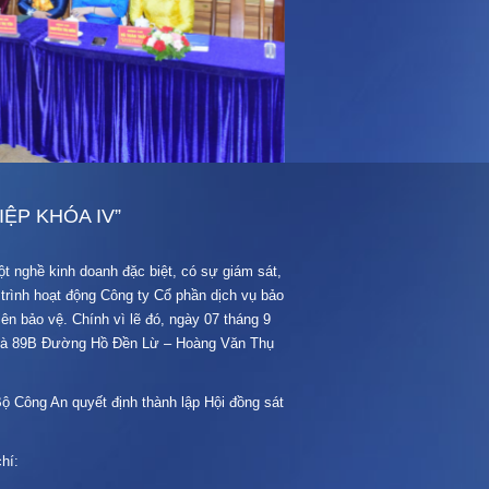
ỆP KHÓA IV”
t nghề kinh doanh đặc biệt, có sự giám sát,
trình hoạt động Công ty Cổ phần dịch vụ bảo
n bảo vệ. Chính vì lẽ đó, ngày 07 tháng 9
a nhà 89B Đường Hồ Đền Lừ – Hoàng Văn Thụ
Bộ Công An quyết định thành lập Hội đồng sát
hí: