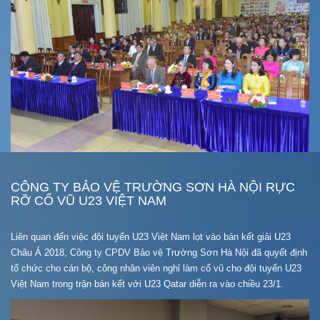
CÔNG TY BẢO VỆ TRƯỜNG SƠN HÀ NỘI RỰC
RỠ CỔ VŨ U23 VIỆT NAM
Liên quan đến việc đội tuyển U23 Việt Nam lọt vào bán kết giải U23
Châu Á 2018, Công ty CPDV Bảo vệ Trường Sơn Hà Nội đã quyết định
tổ chức cho cán bộ, công nhân viên nghỉ làm cổ vũ cho đội tuyển U23
Việt Nam trong trận bán kết với U23 Qatar diễn ra vào chiều 23/1.