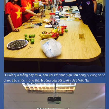
Dù kết quả thắng hay thua, sau khi kết thúc trận đấu công ty cũng sẽ tổ
chức tiệc chúc mừng thành công của đội tuyển U23 Việt Nam