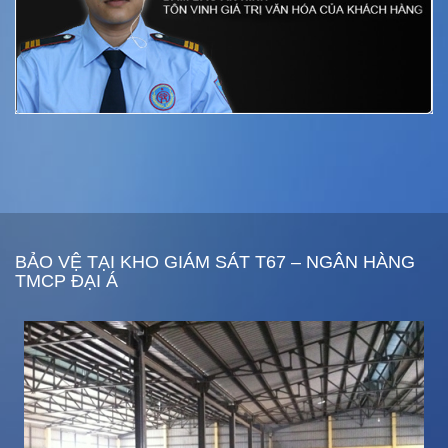
BẢO VỆ TẠI KHO GIÁM SÁT T67 – NGÂN HÀNG
TMCP ĐẠI Á