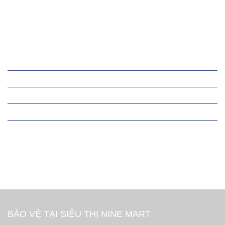
TIN TỨC
TUYỂN DỤNG
HÌNH ẢNH
LIÊN HỆ
Tin tức công ty
Triển khai dịch vụ
Dịch vụ bảo vệ
Thành tích của đơn vị
Thông tin liên hệ
BẢO VỆ TẠI SIÊU THỊ NINE MART