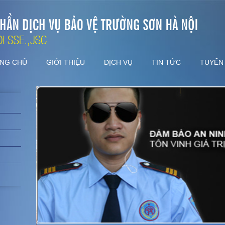
NG CHỦ
GIỚI THIỆU
DỊCH VỤ
TIN TỨC
TUYỂN