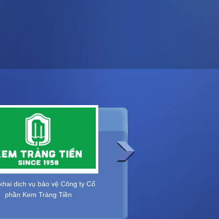
 khai dịch vụ bảo vệ Công ty Cổ
Triển khai dịch vụ bảo vệ Ngân 
phần Kem Tràng Tiền
TMCP Công Thương Việt Nam
VietinBank CN Lê Chân