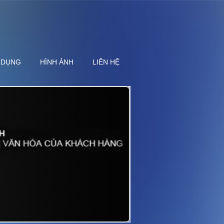
 DỤNG
HÌNH ẢNH
LIÊN HỆ