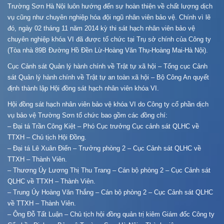
Trường Sơn Hà Nội luôn hướng đến sự hoàn thiện về chất lượng dịch
vụ cũng như chuyên nghiệp hóa đội ngũ nhân viên bảo vệ. Chính vì lẽ
đó, ngày 02 tháng 11 năm 2014 kỳ thi sát hạch nhân viên bảo vệ
chuyên nghiệp khóa VI đã được tổ chức tại Trụ sở chính của Công ty
(Tòa nhà 89B Đường Hồ Đền Lừ-Hoàng Văn Thụ-Hoàng Mai-Hà Nội).
Cục Cảnh sát Quản lý hành chính về Trật tự xã hội – Tổng cục Cảnh
sát Quản lý hành chính về Trật tự an toàn xã hội – Bộ Công An quyết
định thành lập Hội đồng sát hạch nhân viên khóa VI.
Hội đồng sát hạch nhân viên bảo vệ khóa VI do Công ty cổ phần dịch
vụ bảo vệ Trường Sơn tổ chức bao gồm các đồng chí:
– Đại tá Trần Công Kiệt – Phó Cục trưởng Cục cảnh sát QLHC về
TTXH – Chủ tịch Hội Đồng.
– Đại tá Lê Xuân Điến – Trưởng phòng 2 – Cục Cảnh sát QLHC về
TTXH – Thành Viên.
– Thương Úy Lương Thị Thu Trang – Cán bộ phòng 2 – Cục Cảnh sát
QLHC về TTXH – Thành Viên.
– Trung Úy Hoàng Văn Thắng – Cán bộ phòng 2 – Cục Cảnh sát QLHC
về TTXH – Thành Viên.
– Ông Đỗ Tất Luận – Chủ tịch hội đồng quản trị kiêm Giám đốc Công ty