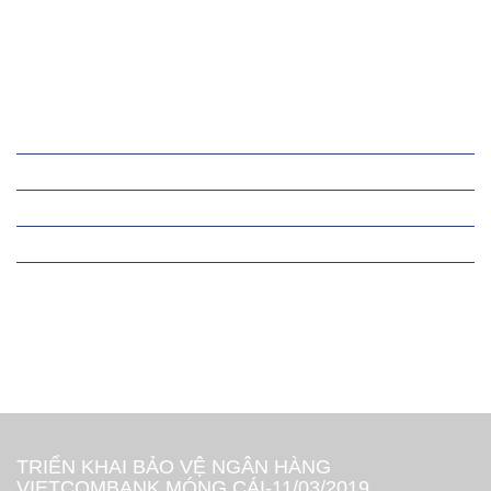
TIN TỨC
TUYỂN DỤNG
HÌNH ẢNH
LIÊN HỆ
Tin tức công ty
Triển khai dịch vụ
Dịch vụ bảo vệ
Thành tích của đơn vị
Thông tin liên hệ
TRIỂN KHAI BẢO VỆ NGÂN HÀNG
VIETCOMBANK MÓNG CÁI-11/03/2019