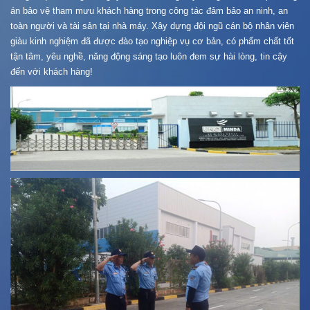
án bảo vệ tham mưu khách hàng trong công tác đảm bảo an ninh, an
toàn người và tài sản tại nhà máy. Xây dựng đội ngũ cán bộ nhân viên
giàu kinh nghiệm đã được đào tạo nghiệp vụ cơ bản, có phẩm chất tốt
tận tâm, yêu nghề, năng động sáng tạo luôn đem sự hài lòng, tin cậy
đến với khách hàng!