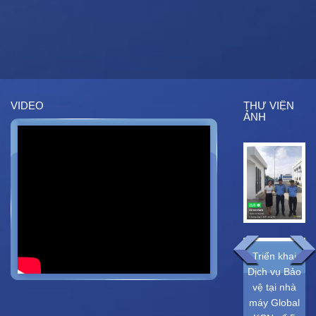
VIDEO
THƯ VIỆN
ẢNH
Triển khai
TRIỂN KHAI
Triển khai
dịch vụ bảo
DỊCH VỤ
Dịch vụ Bảo
vệ tại Công ty
BẢO VỆ TẠI
vệ tại nhà
TNHH
CÔNG TY Ô
máy Global