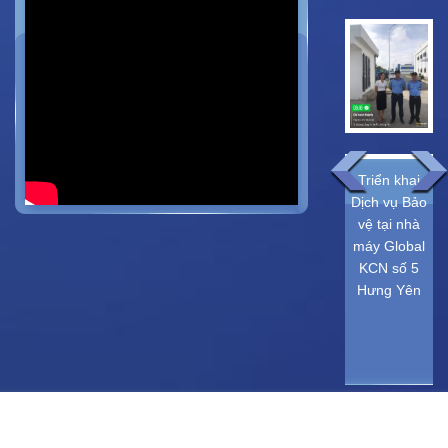
Triển khai
TRIỂN KHAI
Triển khai
dịch vụ bảo
DỊCH VỤ
Dịch vụ Bảo
vệ tại Công ty
BẢO VỆ TẠI
vệ tại nhà
TNHH
CÔNG TY Ô
máy Global
Sinfonia
TÔ TOYOTA
KCN số 5
Microtec (Việt
VIỆT NAM
Hưng Yên
Nam)
KHÁCH HÀNG