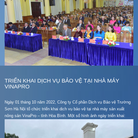
TRIỂN KHAI DỊCH VỤ BẢO VỆ TẠI NHÀ MÁY
VINAPRO
Ngày 01 tháng 10 năm 2022, Công ty Cổ phần Dịch vụ Bảo vệ Trường
Sơn Hà Nội tổ chức triển khai dịch vụ bảo vệ tại nhà máy sản xuất
nông sản VinaPro – tỉnh Hòa Bình. Một số hình ảnh ngày triển khai: